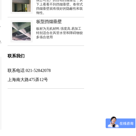
我公司生产的自动挡烟垂壁，从
下上看看不到挡烟垂壁。卷帘式
挡烟垂壁就有很好的隐蔽性和装
饰性。
板型挡烟垂壁
地
板材为无机材料.强度高.易加工
特别适合在风管水管和障碍物较
多场合使用
入
联系我们
联系电话:021-52842078
上海南大路475弄12号