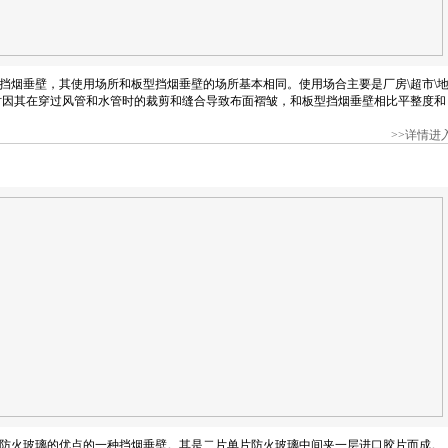
挡烟垂壁，其使用场所和板型挡烟垂壁的场所基本相同。使用场合主要是厂房\超市\
时因其在穿过风管和水管时的裁剪和缝合导致布面褶皱，和板型挡烟垂壁相比平整度和
>>详情进
防火玻璃的优点的一种挡烟垂壁。其是二片单片防火玻璃中间夹一层进口胶片而成。