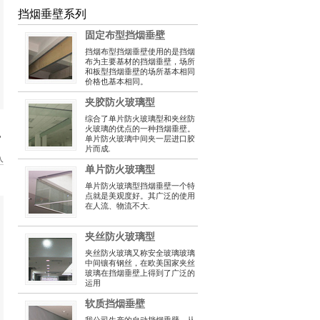
挡烟垂壁系列
固定布型挡烟垂壁
挡烟布型挡烟垂壁使用的是挡烟
布为主要基材的挡烟垂壁，场所
和板型挡烟垂壁的场所基本相同
价格也基本相同。
夹胶防火玻璃型
综合了单片防火玻璃型和夹丝防
火玻璃的优点的一种挡烟垂壁。
地
单片防火玻璃中间夹一层进口胶
片而成.
入
单片防火玻璃型
单片防火玻璃型挡烟垂壁一个特
点就是美观度好。其广泛的使用
在人流、物流不大.
夹丝防火玻璃型
夹丝防火玻璃又称安全玻璃玻璃
中间镶有钢丝，在欧美国家夹丝
玻璃在挡烟垂壁上得到了广泛的
运用
软质挡烟垂壁