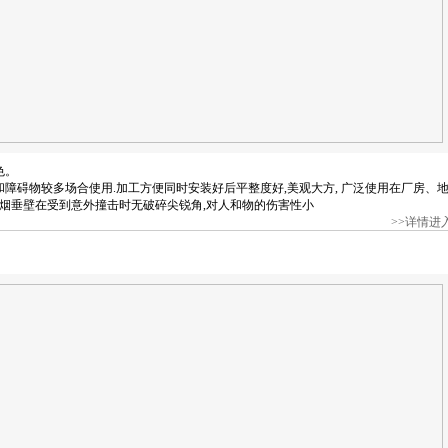
色。
和障碍物较多场合使用.加工方便同时安装好后平整度好,美观大方, 广泛使用在厂房、
烟垂壁在受到意外撞击时无破碎尖锐角,对人和物的伤害性小
>>详情进