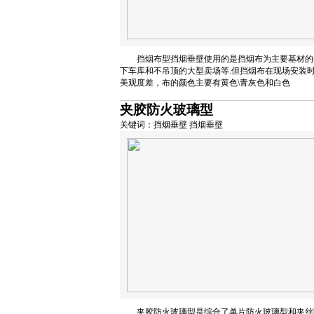
挡烟布型挡烟垂壁使用的是挡烟布为主要基材的
下车库和不吊顶的大型卖场等.但挡烟布在现场安装
美观度差，布的颜色主要有黄色\青灰色和白色
夹胶防火玻璃型
关键词：挡烟垂壁 挡烟垂壁
夹胶防火玻璃型是综合了单片防火玻璃型和夹丝