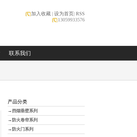
加入收藏
|
设为首页
|
RSS
13059933576
绩
联系我们
产品分类
→
挡烟垂壁系列
→
防火卷帘系列
→
防火门系列