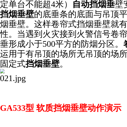
定单台不能超4米）
自动挡烟垂
壁
挡烟垂壁
的底垂条的底面与吊顶
烟垂壁。这样卷帘式挡烟垂壁就
性。当遇到火灾接到火警信号卷
垂形成小于
500
平方的防烟分区。
运用于有吊顶的场所无吊顶的场
固定式
挡烟垂壁
。
GA533型 软质挡烟垂壁动作演示