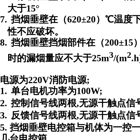
大于
15
°
7.
挡烟垂壁在（
620
±
20
）℃温度
性不应破坏。
8.
挡烟垂壁挡烟部件在（
200
±
15
3
2
时的漏烟量应不大于
25m
/(m
.h
电源为
220V
消防电源
;
1.
单台电机功率为
100W;
2.
控制信号线两根
,
无源干触点信
3.
反馈信号线两根
,
无源干触点信
5.
挡烟垂壁电控箱与机体为一控
几台电控箱