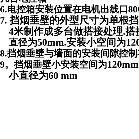
6.
电控箱安装位置在电机出线口
8
挡烟垂壁的外型尺寸为单根挡
7.
4
米制作成多台做搭接处理
.
搭
为
50mm
.
安装小空间为
12
直径
8.
挡烟垂壁与墙面的安装间隙控制
120mm
9
。挡烟垂壁小安装空间为
小直径为
60 mm