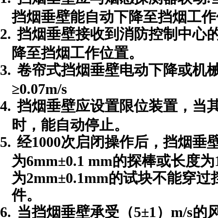
挡烟垂壁能自动下降至挡烟工作
2.
挡烟垂壁接收到消防控制中心
降至挡烟工作位置。
3.
卷帘式挡烟垂壁电动下降或机
≥
0.07m/s
4.
挡烟垂壁应设置限位装置，当
时，能自动停止。
5.
经
1000
次启闭操作后，挡烟垂
为
6mm
±
0.1 mm
的探棒或长度为
为
2mm
±
0.1mm
的试块不能穿过
件。
6.
当挡烟垂壁承受（
5
±
1
）
m/s
的