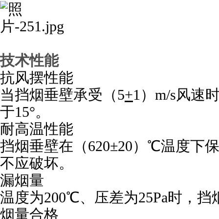
技术性能
抗风摆性能
当挡烟垂壁承受（
5
+
1
）
m/s
风速
于
15
°。
耐高温性能
挡烟垂壁在（
620
±
20
）℃温度下
不应破坏。
漏烟量
温度为
200
℃、压差为
25Pa
时，挡
烟量合格